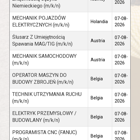
2026
Niemieckiego (m/k/n)
MECHANIK POJAZDÓW
07-08-
Holandia
ELEKTRYCZNYCH (m/k/n)
2026
Ślusarz Z Umiejętnością
07-08-
Austria
Spawania MAG/TIG (m/k/n)
2026
MECHANIK SAMOCHODOWY
07-08-
Austria
(m/k/n)
2026
OPERATOR MASZYN DO
07-08-
Belgia
BUDOWY ZBROJEŃ (m/k/n)
2026
TECHNIK UTRZYMANIA RUCHU
07-08-
Belgia
(m/k/n)
2026
ELEKTRYK PRZEMYSŁOWY /
07-08-
Belgia
BUDOWLANY (m/k/n)
2026
PROGRAMISTA CNC (FANUC)
07-08-
Belgia
(m/k/n)
2026