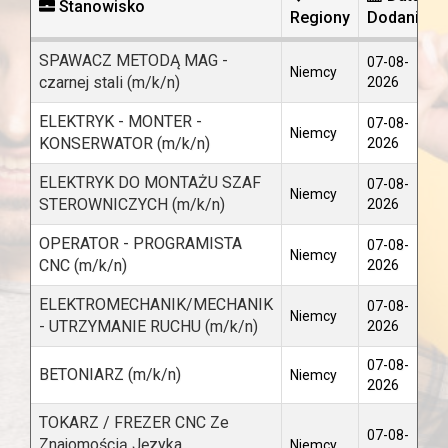
Stanowisko
Regiony
Dodania
SPAWACZ METODĄ MAG -
07-08-
Niemcy
czarnej stali (m/k/n)
2026
ELEKTRYK - MONTER -
07-08-
Niemcy
KONSERWATOR (m/k/n)
2026
ELEKTRYK DO MONTAŻU SZAF
07-08-
Niemcy
STEROWNICZYCH (m/k/n)
2026
OPERATOR - PROGRAMISTA
07-08-
Niemcy
CNC (m/k/n)
2026
ELEKTROMECHANIK/MECHANIK
07-08-
Niemcy
- UTRZYMANIE RUCHU (m/k/n)
2026
07-08-
BETONIARZ (m/k/n)
Niemcy
2026
TOKARZ / FREZER CNC Ze
07-08-
Znajomością Języka
Niemcy