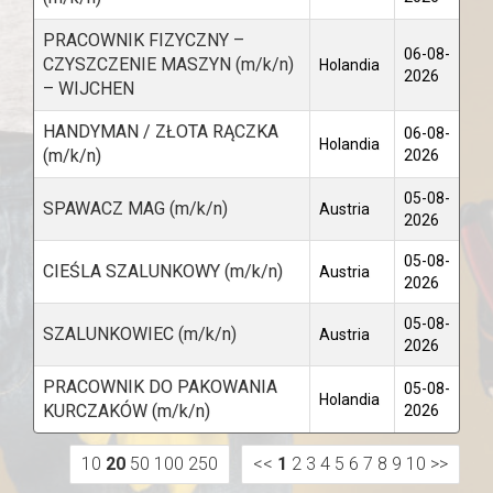
PRACOWNIK FIZYCZNY –
06-08-
CZYSZCZENIE MASZYN (m/k/n)
Holandia
2026
– WIJCHEN
HANDYMAN / ZŁOTA RĄCZKA
06-08-
Holandia
(m/k/n)
2026
05-08-
SPAWACZ MAG (m/k/n)
Austria
2026
05-08-
CIEŚLA SZALUNKOWY (m/k/n)
Austria
2026
05-08-
SZALUNKOWIEC (m/k/n)
Austria
2026
PRACOWNIK DO PAKOWANIA
05-08-
Holandia
KURCZAKÓW (m/k/n)
2026
10
20
50
100
250
<<
1
2
3
4
5
6
7
8
9
10
>>