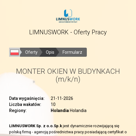
LIMNUSWORK - Oferty Pracy
Oferty
Opis
Formularz
MONTER OKIEN W BUDYNKACH
(m/k/n)
Data wygaśnięcia:
21-11-2026
Liczba wakatów:
10
Regiony:
Holandia
Holandia
LIMNUSWORK Sp. z o.o.Sp.k
jest dynamicznie rozwijającą się
polską firmą - agencją pośrednictwa pracy posiadającą certyfikat o