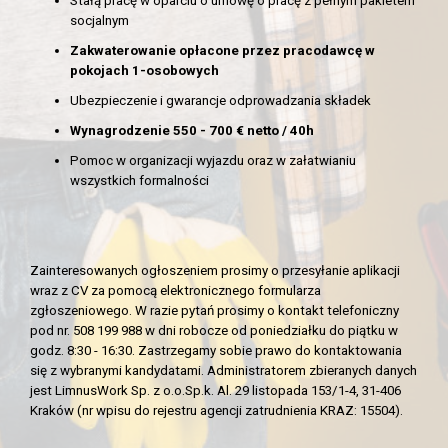
Stałą pracę w oparciu o umowę o pracę z pełnym pakietem
socjalnym
Zakwaterowanie opłacone przez pracodawcę w
pokojach 1-osobowych
Ubezpieczenie i gwarancje odprowadzania składek
Wynagrodzenie 550 - 700 € netto / 40h
Pomoc w organizacji wyjazdu oraz w załatwianiu
wszystkich formalności
Zainteresowanych ogłoszeniem prosimy o przesyłanie aplikacji
wraz z CV za pomocą elektronicznego formularza
zgłoszeniowego. W razie pytań prosimy o kontakt telefoniczny
pod nr. 508 199 988 w dni robocze od poniedziałku do piątku w
godz. 8:30 - 16:30. Zastrzegamy sobie prawo do kontaktowania
się z wybranymi kandydatami. Administratorem zbieranych danych
jest LimnusWork Sp. z o.o.Sp.k. Al. 29 listopada 153/1-4, 31-406
Kraków (nr wpisu do rejestru agencji zatrudnienia KRAZ: 15504).