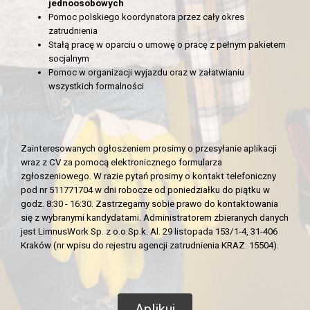
jednoosobowych
Pomoc polskiego koordynatora przez cały okres
zatrudnienia
Stałą pracę w oparciu o umowę o pracę z pełnym pakietem
socjalnym
Pomoc w organizacji wyjazdu oraz w załatwianiu
wszystkich formalności
Zainteresowanych ogłoszeniem prosimy o przesyłanie aplikacji
wraz z CV za pomocą elektronicznego formularza
zgłoszeniowego. W razie pytań prosimy o kontakt telefoniczny
pod nr 511771704 w dni robocze od poniedziałku do piątku w
godz. 8:30 - 16:30. Zastrzegamy sobie prawo do kontaktowania
się z wybranymi kandydatami. Administratorem zbieranych danych
jest LimnusWork Sp. z o.o.Sp.k. Al. 29 listopada 153/1-4, 31-406
Kraków (nr wpisu do rejestru agencji zatrudnienia KRAZ: 15504).
Aplikuj