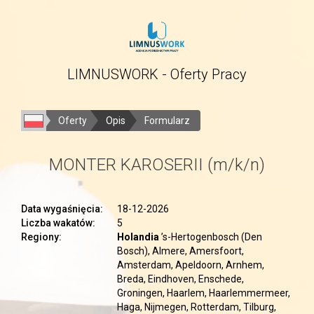
LIMNUSWORK - Oferty Pracy
Oferty
Opis
Formularz
MONTER KAROSERII (m/k/n)
Data wygaśnięcia:
18-12-2026
Liczba wakatów:
5
Regiony:
Holandia
’s-Hertogenbosch (Den
Bosch), Almere, Amersfoort,
Amsterdam, Apeldoorn, Arnhem,
Breda, Eindhoven, Enschede,
Groningen, Haarlem, Haarlemmermeer,
Haga, Nijmegen, Rotterdam, Tilburg,