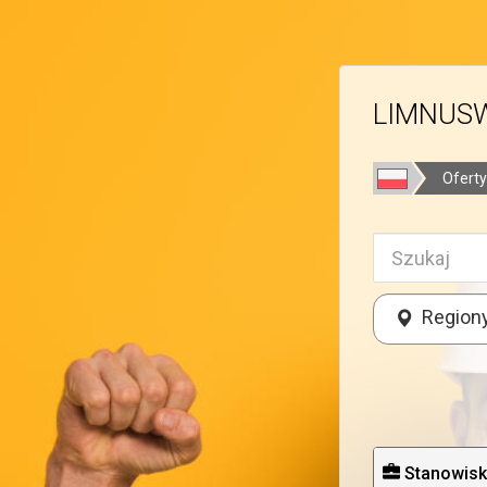
LIMNUSWO
Oferty
Region
Stanowis