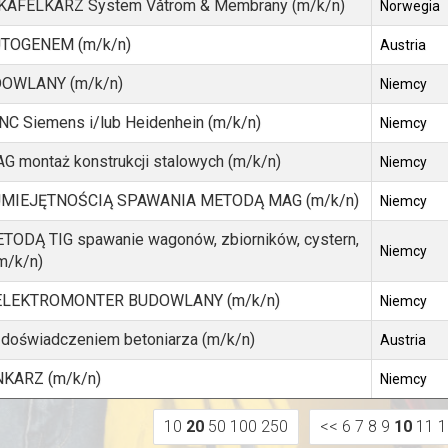
KAFELKARZ System Våtrom & Membrany (m/k/n)
Norwegia
TOGENEM (m/k/n)
Austria
OWLANY (m/k/n)
Niemcy
 Siemens i/lub Heidenhein (m/k/n)
Niemcy
montaż konstrukcji stalowych (m/k/n)
Niemcy
UMIEJĘTNOŚCIĄ SPAWANIA METODĄ MAG (m/k/n)
Niemcy
DĄ TIG spawanie wagonów, zbiorników, cystern,
Niemcy
m/k/n)
 ELEKTROMONTER BUDOWLANY (m/k/n)
Niemcy
oświadczeniem betoniarza (m/k/n)
Austria
KARZ (m/k/n)
Niemcy
10
20
50
100
250
<<
6
7
8
9
10
11
1