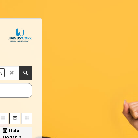
ry
Data
Dodania