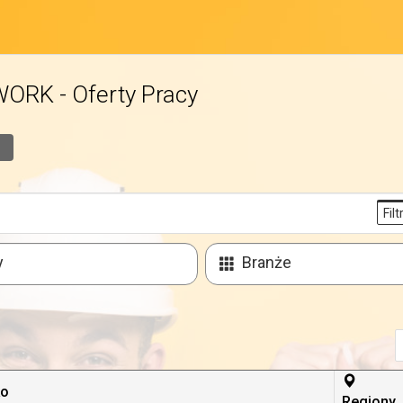
RK - Oferty Pracy
Filt
y
Branże
ko
Regiony