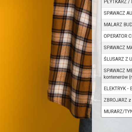
PŁYTKARZ / 
SPAWACZ AU
MALARZ BUD
OPERATOR CNC
SPAWACZ MAG 
ŚLUSARZ Z 
SPAWACZ METO
kontenerów (
ELEKTRYK -
ZBROJARZ z d
MURARZ/TYN