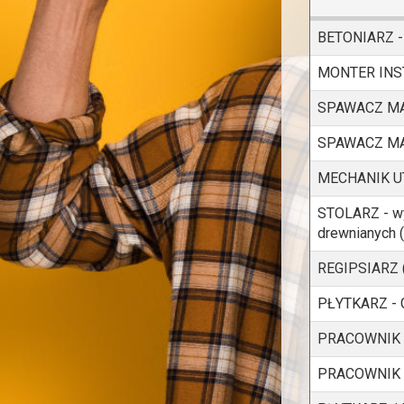
BETONIARZ -
MONTER INST
SPAWACZ MAG 
SPAWACZ MA
MECHANIK U
STOLARZ - w
drewnianych 
REGIPSIARZ 
PŁYTKARZ - 
PRACOWNIK 
PRACOWNIK 