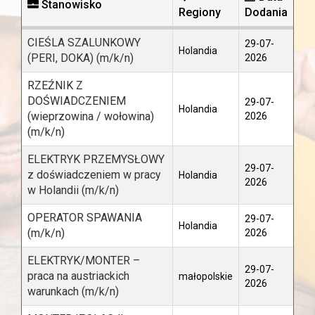
Stanowisko
Regiony
Dodania
CIEŚLA SZALUNKOWY
29-07-
Holandia
(PERI, DOKA) (m/k/n)
2026
RZEŹNIK Z
DOŚWIADCZENIEM
29-07-
Holandia
(wieprzowina / wołowina)
2026
(m/k/n)
ELEKTRYK PRZEMYSŁOWY
29-07-
z doświadczeniem w pracy
Holandia
2026
w Holandii (m/k/n)
OPERATOR SPAWANIA
29-07-
Holandia
(m/k/n)
2026
ELEKTRYK/MONTER –
29-07-
praca na austriackich
małopolskie
2026
warunkach (m/k/n)